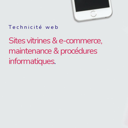
Technicité web
Au
n
Sites vitrines & e-commerce,
An
maintenance & procédures
in
informatiques
.